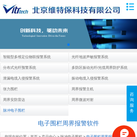
智能型多维定位物联报警系统
光纤地波声敏报警系统
分布式光纤预警系统
多防区振动光纤/光缆周界防护系统
泄漏电缆入侵报警系统
振动电缆入侵报警系统
张力围栏
周界报警主机
咨
询
周界安防雷达
周界微波对射
服
务
脉冲电子围栏
电子围栏周界报警软件
您现在的位置：
首页
>
产品中心
>
脉冲电子围栏
>
电子围栏周界报警软件