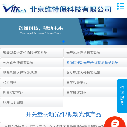
智能型多维定位物联报警系统
光纤地波声敏报警系统
分布式光纤预警系统
多防区振动光纤/光缆周界防护系统
泄漏电缆入侵报警系统
振动电缆入侵报警系统
张力围栏
周界报警主机
咨
询
周界安防雷达
周界微波对射
服
务
脉冲电子围栏
开关量振动光纤/振动光缆产品
您现在的位置：
首页
>
产品中心
>
多防区振动光纤/光缆周界防护系统
>
开关量振动光纤/振动光缆产品