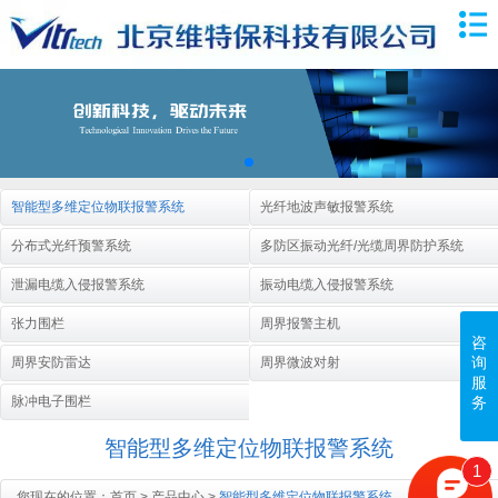
智能型多维定位物联报警系统
光纤地波声敏报警系统
分布式光纤预警系统
多防区振动光纤/光缆周界防护系统
泄漏电缆入侵报警系统
振动电缆入侵报警系统
张力围栏
周界报警主机
咨
询
周界安防雷达
周界微波对射
服
务
脉冲电子围栏
智能型多维定位物联报警系统
1
您现在的位置：
首页
>
产品中心
>
智能型多维定位物联报警系统