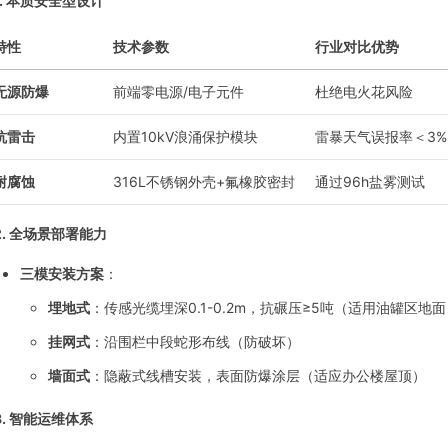
.
本质安全型设计
特性
技术参数
行业对比优势
无源防爆
前端零电源/电子元件
杜绝电火花风险
抗雷击
内置10kV浪涌保护模块
雷暴天气误报率＜3%
耐腐蚀
316L不锈钢外壳+氟橡胶密封
通过96h盐雾测试
2.
全场景部署能力
三模安装方案
：
埋地式
：传感光缆埋深0.1-0.2m，抗碾压≥5吨（适用油罐区地面
挂网式
：沿围栏中段蛇形布线（防破坏）
墙面式
：隐蔽式线槽安装，表面防爆涂层（适应办公楼屋顶）
3.
智能运维体系