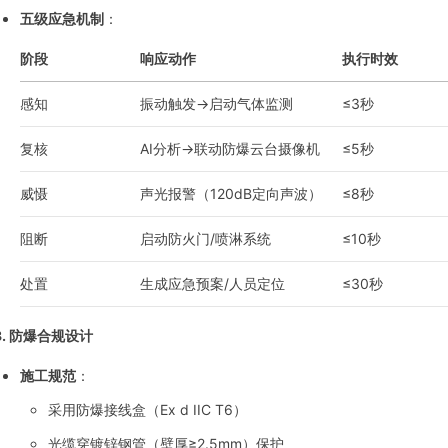
五级应急机制
：
阶段
响应动作
执行时效
感知
振动触发→启动气体监测
≤3秒
复核
AI分析→联动防爆云台摄像机
≤5秒
威慑
声光报警（120dB定向声波）
≤8秒
阻断
启动防火门/喷淋系统
≤10秒
处置
生成应急预案/人员定位
≤30秒
3.
防爆合规设计
施工规范
：
采用防爆接线盒（Ex d IIC T6）
光缆穿镀锌钢管（壁厚≥2.5mm）保护