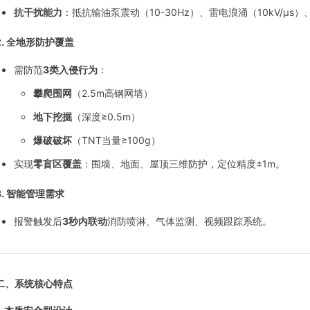
抗干扰能力
：抵抗输油泵震动（10-30Hz）、雷电浪涌（10kV/μs
2.
全地形防护覆盖
需防范
3类入侵行为
：
攀爬围网
（2.5m高钢网墙）
地下挖掘
（深度≥0.5m）
爆破破坏
（TNT当量≥100g）
实现
零盲区覆盖
：围墙、地面、屋顶三维防护，定位精度±1m。
3.
智能管理需求
报警触发后
3秒内联动
消防喷淋、气体监测、视频跟踪系统。
二、系统核心特点