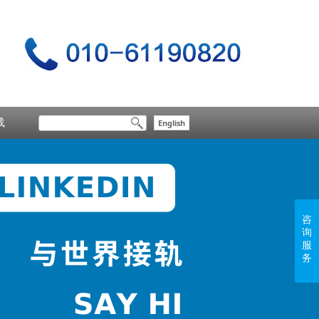
载
English
咨
询
服
务